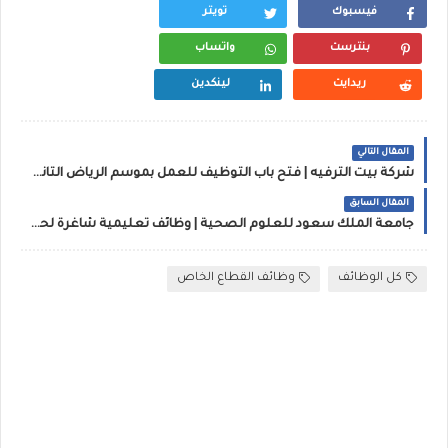
فيسبوك
تويتر
بنترست
واتساب
ريدايت
لينكدين
المقال التالي
شركة بيت الترفيه | فتح باب التوظيف للعمل بموسم الرياض الثاني (وظائف مؤقتة)
المقال السابق
جامعة الملك سعود للعلوم الصحية | وظائف تعليمية شاغرة لحملة البكالوريوس
كل الوظائف
وظائف القطاع الخاص