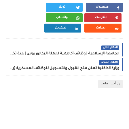
فيسبوك
تويتر
بنترست
واتساب
ريدايت
لينكدين
المقال التالي
الجامعة الإسلامية | وظائف أكاديمية لحملة البكالوريوس | عدة تخصصات
المقال السابق
وزارة الداخلية تعلن فتح القبول والتسجيل للوظائف العسكرية (رجال) برتبة (جندي فني موسيقى)
أخبار هامة