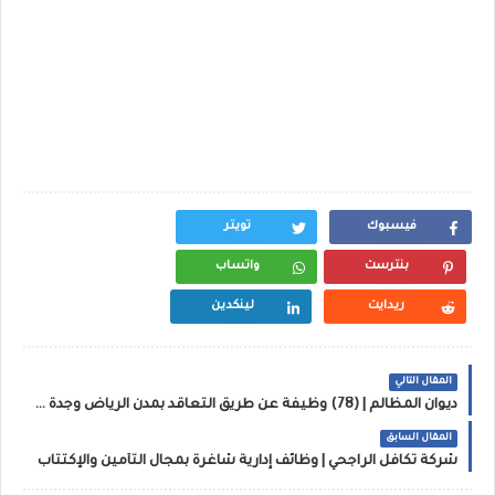
فيسبوك
تويتر
بنترست
واتساب
ريدايت
لينكدين
المقال التالي
ديوان المظالم | (78) وظيفة عن طريق التعاقد بمدن الرياض وجدة والدمام
المقال السابق
شركة تكافل الراجحي | وظائف إدارية شاغرة بمجال التأمين والإكتتاب