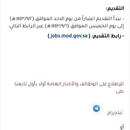
التقديم:
- يبدأ التقديم اعتباراً من يوم الاحد الموافق (١٤٤٣/٩/٢ ​هـ)
إلى يوم الخميس الموافق (١٤٤٣/٩/٦ هـ) عبر الرابط التالي:
- رابط التقديم:
(
jobs.mod.gov.sa
)
للإطلاع على الوظائف والأخبار الهامة أولا بأول تابعنا
على :
تيلجرام
أو