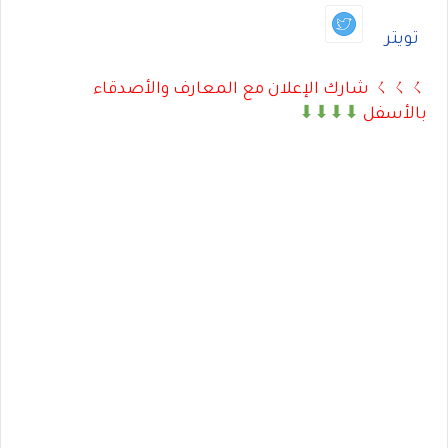
تويتر
ㄑㄑㄑ شارك الإعلان مع المعارف والأصدقاء
بالأسفل
⬇⬇⬇⬇