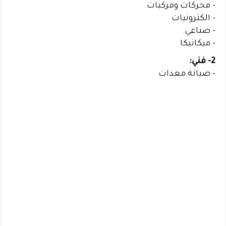
- محركات ومركبات
- الكترونيات
- صناعي.
- ميكانيكا
2- فني:
- صيانة معدات