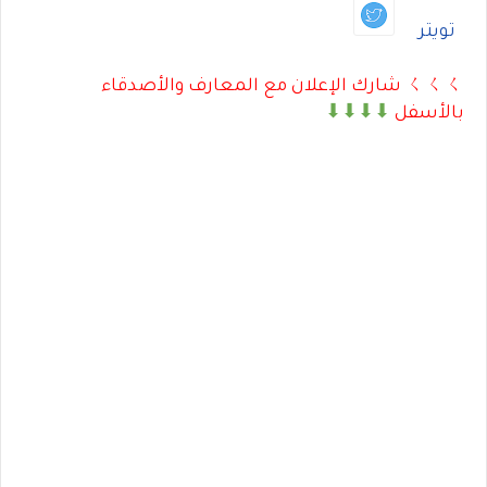
تويتر
ㄑㄑㄑ شارك الإعلان مع المعارف والأصدقاء
بالأسفل
⬇⬇⬇⬇