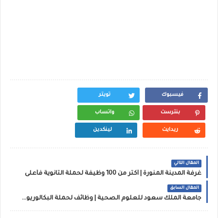
فيسبوك
تويتر
بنترست
واتساب
ريدايت
لينكدين
المقال التالي
غرفة المدينة المنورة | أكثر من 100 وظيفة لحملة الثانوية فأعلى
المقال السابق
جامعة الملك سعود للعلوم الصحية | وظائف لحملة البكالوريوس فاعلى فى الرياض وجدة