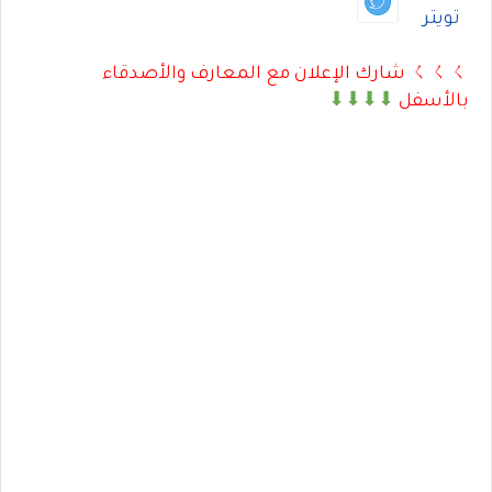
تويتر
ㄑㄑㄑ شارك الإعلان مع المعارف والأصدقاء
بالأسفل
⬇⬇⬇⬇