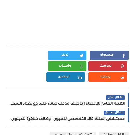
فيسبوك
تويتر
بنترست
واتساب
ريدايت
لينكدين
المقال التالي
الهيئة العامة للإحصاء | توظيف مؤقت ضمن مشروع تعداد السعودية 2022 بالرياض
المقال السابق
مستشفى الملك خالد التخصصي للعيون | وظائف شاغرة للدبلوم فأعلى في الرياض