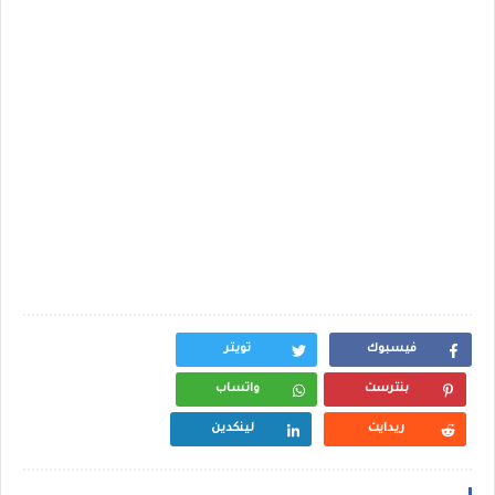
فيسبوك
تويتر
بنترست
واتساب
ريدايت
لينكدين