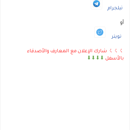
تيلجرام
أو
تويتر
ㄑㄑㄑ شارك الإعلان مع المعارف والأصدقاء
بالأسفل
⬇⬇⬇⬇