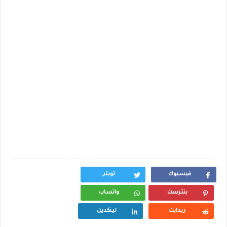
فيسبوك
تويتر
بنترست
واتساب
ريدايت
لينكدين