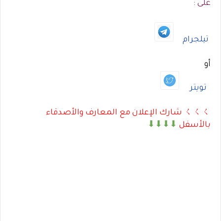
على :
تيلجرام
أو
تويتر
ㄑㄑㄑ شارك الإعلان مع المعارف والأصدقاء
بالأسفل
⬇⬇⬇⬇