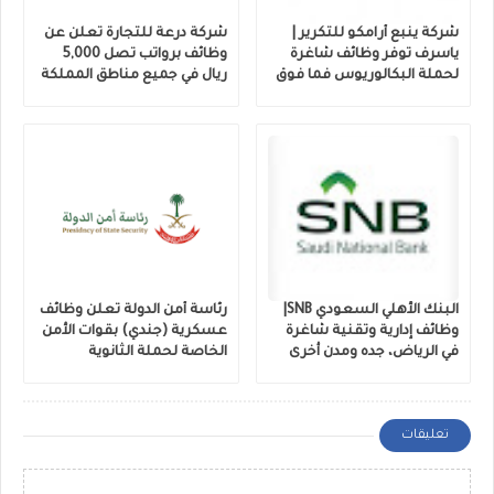
شركة ينبع أرامكو للتكرير |
شركة درعة للتجارة تعلن عن
ياسرف توفر وظائف شاغرة
وظائف برواتب تصل 5,000
لحملة البكالوريوس فما فوق
ريال في جميع مناطق المملكة
البنك الأهلي السعودي SNB|
رئاسة أمن الدولة تعلن وظائف
وظائف إدارية وتقنية شاغرة
عسكرية (جندي) بقوات الأمن
في الرياض، جده ومدن أخرى
الخاصة لحملة الثانوية
تعليقات