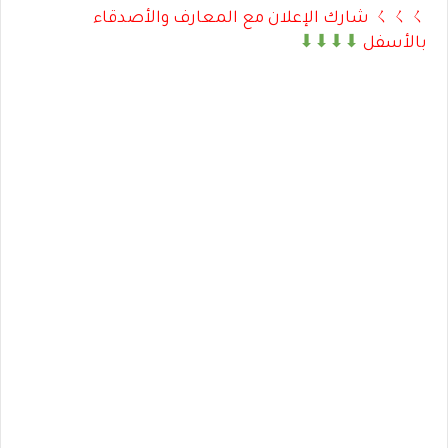
ㄑㄑㄑ شارك الإعلان مع المعارف والأصدقاء
بالأسفل
⬇⬇⬇⬇