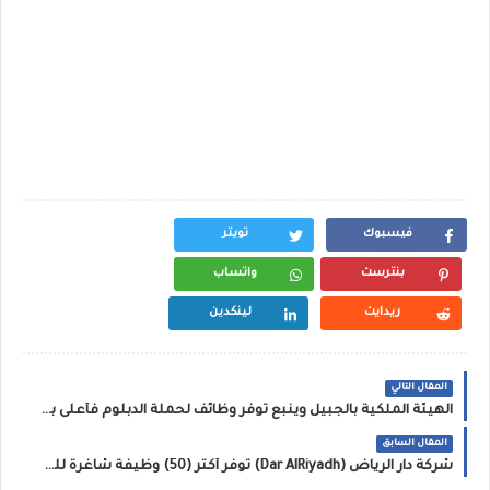
فيسبوك
تويتر
بنترست
واتساب
ريدايت
لينكدين
المقال التالي
الهيئة الملكية بالجبيل وينبع توفر وظائف لحملة الدبلوم فأعلى بعدة مجالات
المقال السابق
شركة دار الرياض (Dar AlRiyadh) توفر أكثر (50) وظيفة شاغرة للعمل بعدة مدن