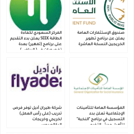
صندوق الإستثمارات العامة
المركز السعودي لكفاءة
يعلن عن برنامج تطوير
الطاقة SEEK يعلن بدء التقديم
الخريجين النسخة العاشرة
على برنامج (تمهير) بعدة
تخصصات في ( الرياض )
المؤسسة العامة للتأمينات
شركة طيران أديل توفر فرص
الإجتماعية تعلن بدء
تدريب (على رأس العمل)
التسجيل في برنامج "النخبة"
لخريجي وخريجات
لتأهيل حديثي التخرج
البكالوريوس