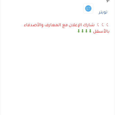
أو
تويتر
ㄑㄑㄑ شارك الإعلان مع المعارف والأصدقاء
بالأسفل
⬇⬇⬇⬇