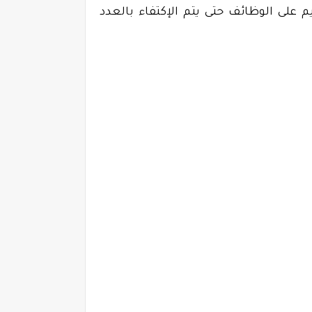
1443/10/09هـ الموافق بالميلادي 2022/05/10م، ويستمر التقديم على الوظائف حتى يتم الإكتفاء بالعدد