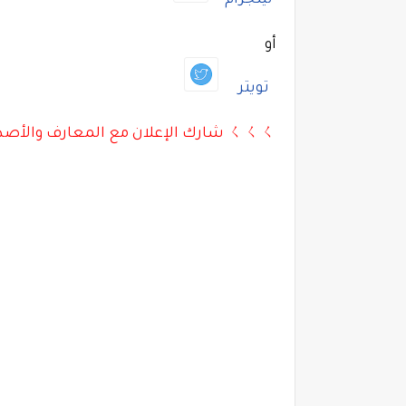
تيلجرام
أو
تويتر
ㄑㄑㄑ شارك الإعلان مع المعارف والأصدقاء بالأسفل