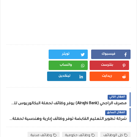
فيسبوك
تويتر
بنترست
واتساب
ريدايت
لينكدين
المقال التالي
مصرف الراجحي (Alrajhi Bank) يوفر وظائف لحملة البكالوريوس للعمل بفروع البنك في مدينة الرياض
المقال السابق
شركة تطوير التعليم القابضة توفر وظائف إدارية وهندسية لحملة البكالوريوس فما فوق
كل الوظائف
وظائف حكومية
وظائف مدنية