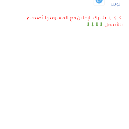
تويتر
ㄑㄑㄑ شارك الإعلان مع المعارف والأصدقاء
بالأسفل
⬇⬇⬇⬇