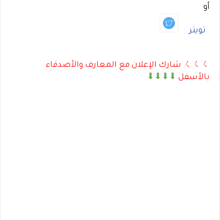
أو
تويتر
ㄑㄑㄑ شارك الإعلان مع المعارف والأصدقاء
بالأسفل
⬇⬇⬇⬇