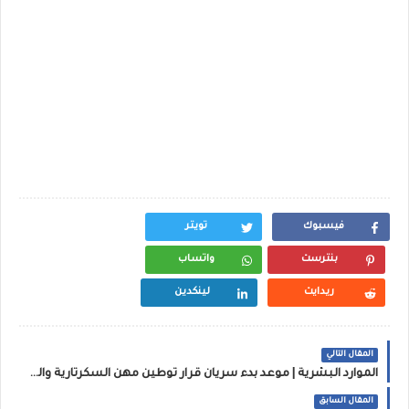
فيسبوك
تويتر
بنترست
واتساب
ريدايت
لينكدين
المقال التالي
الموارد البشرية | موعد بدء سريان قرار توطين مهن السكرتارية والترجمة وأمناء المخزون وإدخال البيانات
المقال السابق