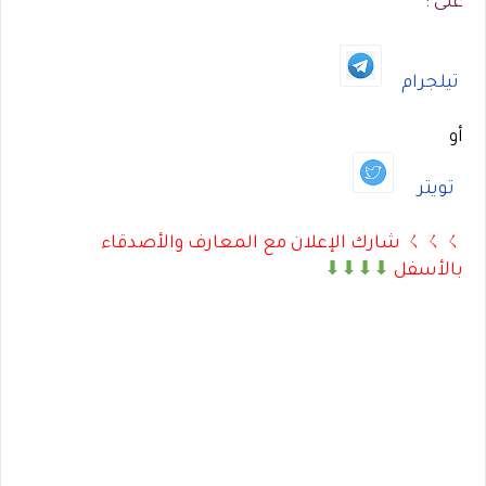
على :
تيلجرام
أو
تويتر
ㄑㄑㄑ شارك الإعلان مع المعارف والأصدقاء
بالأسفل
⬇⬇⬇⬇