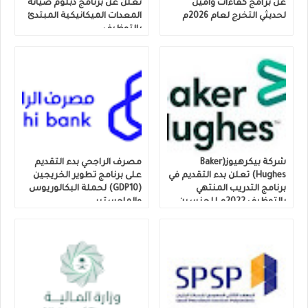
عن برامج كفاءات وأمين
تعلن عن برنامج دبلوم صيانة
لحديثي التخرج لعام 2026م
المعدات الميكانيكية المبتدئ
بالتوظيف.
شركة بيكرهيوز(Baker
مصرف الراجحي بدء التقديم
Hughes) تعلن بدء التقديم في
على برنامج تطوير الخريجين
برنامج التدريب المنتهي
(GDP10) لحملة البكالوريوس
بالتوظيف 2022م للجنسين
والماجستير