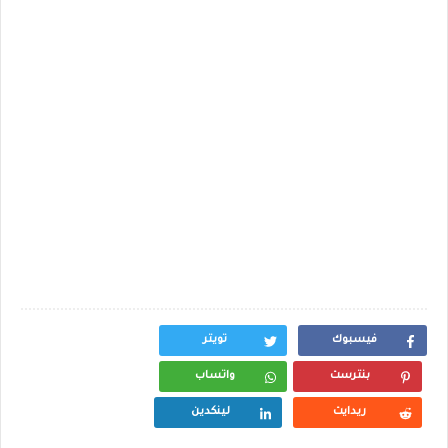
فيسبوك
تويتر
بنترست
واتساب
ريدايت
لينكدين