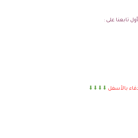
ول تابعنا على :
⬇⬇⬇⬇