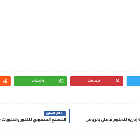
بنترست
واتساب
المقال السابق
إدارية للدبلوم فأعلى بالرياض
المصنع السعودي للكلور والقلويات (س