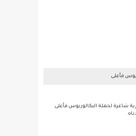
ريوس فأعلى
ية شاغرة لحملة البكالوريوس فأعلى
اه .