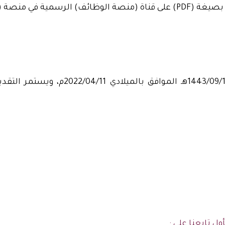
منصة (التيليجرام):
- متاح التقديم من اليوم الإثنين بتاريخ 0
ول تابعنا على :