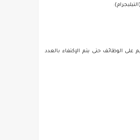
1443/09/1هـ الموافق بالميلادي 2022/04/11م، ويستمر التقديم على الوظائف حتى يتم الإكتفاء بالعدد