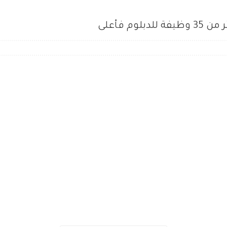
م فأعلى