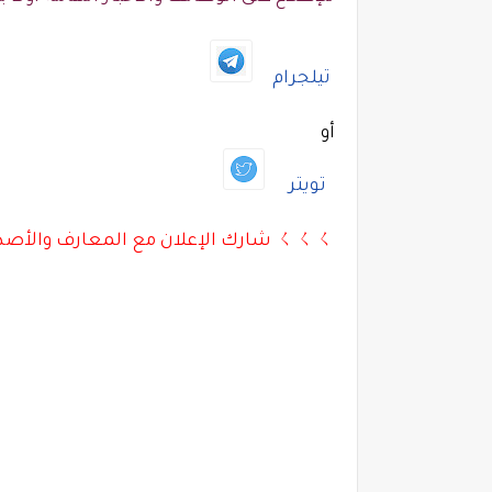
تيلجرام
أو
تويتر
ㄑㄑㄑ شارك الإعلان مع المعارف والأصدقاء بالأسفل