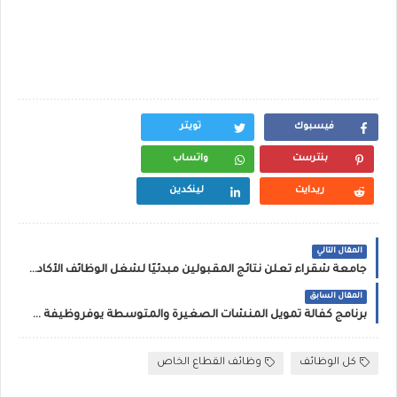
فيسبوك
تويتر
بنترست
واتساب
ريدايت
لينكدين
المقال التالي
جامعة شقراء تعلن نتائج المقبولين مبدئيًا لشغل الوظائف الأكاديمية (أستاذ مساعد)
المقال السابق
برنامج كفالة تمويل المنشآت الصغيرة والمتوسطة يوفروظيفة شاغرة بمدينة الرياض
كل الوظائف
وظائف القطاع الخاص