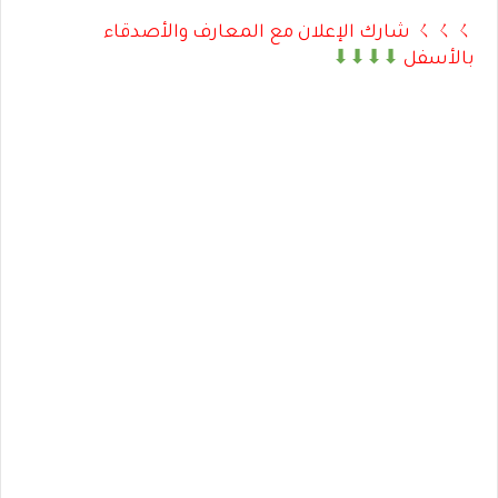
ㄑㄑㄑ شارك الإعلان مع المعارف والأصدقاء
بالأسفل
⬇⬇⬇⬇