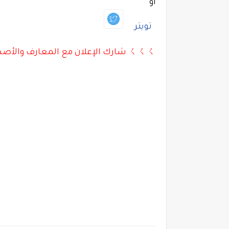
أو
تويتر
ㄑㄑㄑ شارك الإعلان مع المعارف والأصدقاء بالأسفل