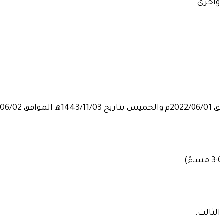
وأخرى.
لثالث.