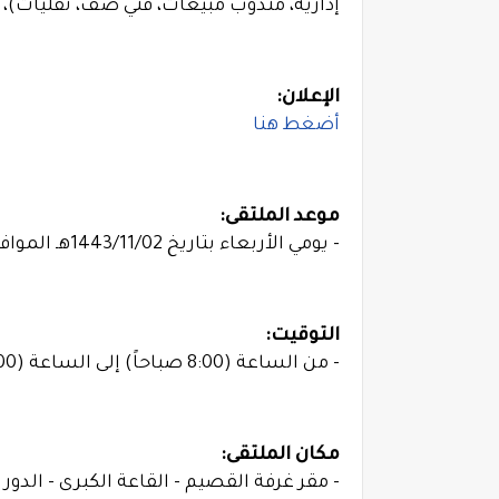
إدارية، مندوب مبيعات، فني صف، نقليات)، 
الإعلان:
أضغط هنا
موعد الملتقى:
- يومي الأربعاء بتاريخ 1443/11/02هـ الموافق 2022/06/01م والخميس بتاريخ 1443/11/03هـ الموافق 2022/06/02م.
التوقيت:
- من الساعة (8:00 صباحاً) إلى الساعة (3:00 مساءً).
مكان الملتقى:
- مقر غرفة القصيم - القاعة الكبرى - الدور ا