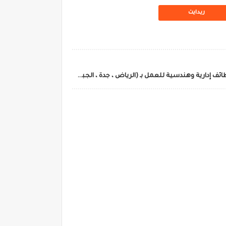
ريدايت
شركة هيلتي السعودية | Hilti توفر وظائف إدارية وهندسية للعمل بـ (الرياض ، جدة ، الجبيل)