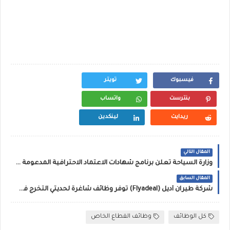
فيسبوك
تويتر
بنترست
واتساب
ريدايت
لينكدين
المقال التالي
وزارة السياحة تعلن برنامج شهادات الاعتماد الاحترافية المدعومة في 34 مجال مهني
المقال السابق
شركة طيران أديل (Flyadeal) توفر وظائف شاغرة لحديثي التخرج فما فوق
كل الوظائف
وظائف القطاع الخاص