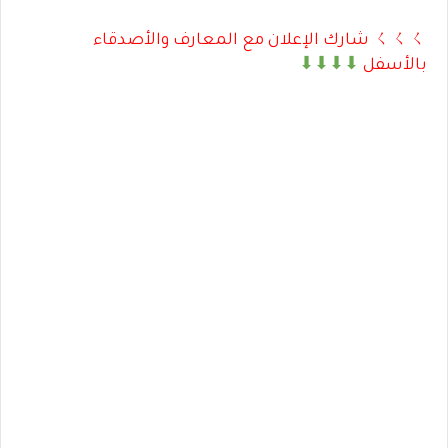
ㄑㄑㄑ شارك الإعلان مع المعارف والأصدقاء
بالأسفل
⬇⬇⬇⬇